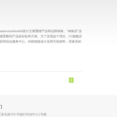
nnvonsiebenthal设计主要围绕产品和品牌体验。“体验店”这
感受数码产品的好处和方便。为了实现这个理念，O2旗舰店
室和综合服务中心。内部精致设计采用天然材料，而家具的
<
1
>
们
富长路1051号杨行科创中心1号楼