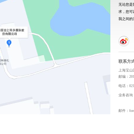
无论您是
求，您可
我之间的
联系方式
上海宝山
邮编：201
电话：021-
业务咨询：（
（+86）
邮件：
fo